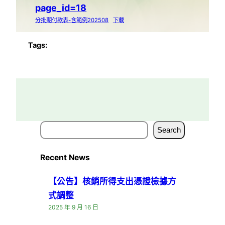
page_id=18
分批期付款表-含範例202508
下載
Tags:
S
Search
e
a
Recent News
r
c
【公告】核銷所得支出憑證檢據方
h
式調整
2025 年 9 月 16 日